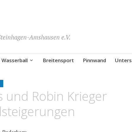
teinhagen-Amshausen e.V.
Wasserball
Breitensport
Pinnwand
Unters
E
s und Robin Krieger
tilsteigerungen