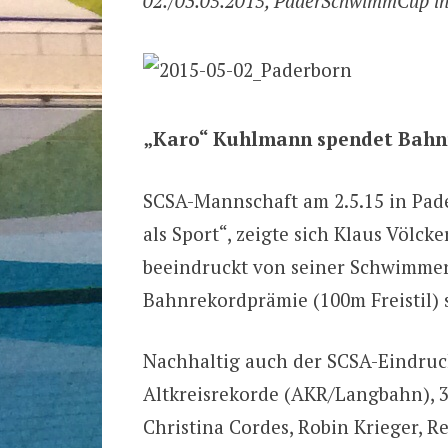
02./03.05.2015, PaderSchwimmCup in
„Karo“ Kuhlmann spendet Bahnr
SCSA-Mannschaft am 2.5.15 in Pade
als Sport“, zeigte sich Klaus Völc
beeindruckt von seiner Schwimmer
Bahnrekordprämie (100m Freistil) 
Nachhaltig auch der SCSA-Eindruck 
Altkreisrekorde (AKR/Langbahn),
Christina Cordes, Robin Krieger,