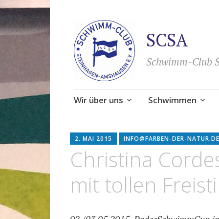
SCSA
Schwimm-Club S
Zum
Wir über uns
Schwimmen
Inhalt
springen
2. MAI 2015
INFO@FARBEN-DER-NATUR.D
Christina Corde
mit tollen Freis