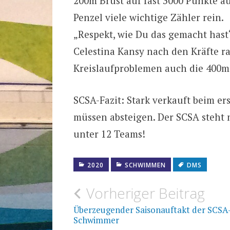
200m Brust auf fast 3000 Punkte au
Penzel viele wichtige Zähler rein.
„Respekt, wie Du das gemacht hast
Celestina Kansy nach den Kräfte r
Kreislaufproblemen auch die 400m
SCSA-Fazit: Stark verkauft beim ers
müssen absteigen. Der SCSA steht 
unter 12 Teams!
2020
SCHWIMMEN
DMS
Beitragsnavigation
Vorheriger Beitrag
Überzeugender Saisonauftakt der SCSA
Schwimmer