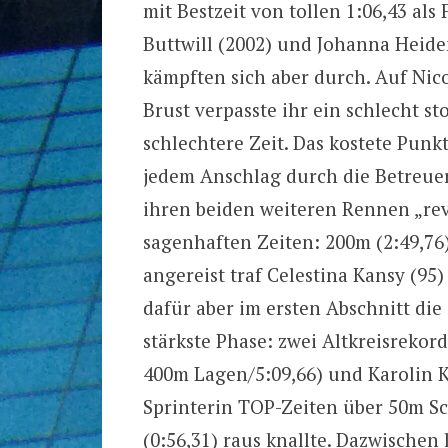
mit Bestzeit von tollen 1:06,43 als
Buttwill (2002) und Johanna Heid
kämpften sich aber durch. Auf Nico
Brust verpasste ihr ein schlecht 
schlechtere Zeit. Das kostete Punk
jedem Anschlag durch die Betreue
ihren beiden weiteren Rennen „re
sagenhaften Zeiten: 200m (2:49,76)
angereist traf Celestina Kansy (95
dafür aber im ersten Abschnitt di
stärkste Phase: zwei Altkreisreko
400m Lagen/5:09,66) und Karolin K
Sprinterin TOP-Zeiten über 50m Sch
(0:56,31) raus knallte. Dazwischen