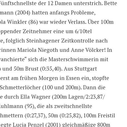
 Fünftschnellste der 12 Damen unterstrich. Bette
emann (2004) hatten anfangs Probleme,
la Winkler (86) war wieder Verlass. Über 100m
stoppender Zeitnehmer eine um 6/10tel
te, folglich Steinhagener Zeitkontrolle nach
rinnen Mariola Niegoth und Anne Völcker! In
vanchierte“ sich die Masterschwimmerin mit
 und 50m Brust (0:35,40). Aus Stuttgart
) erst am frühen Morgen in Essen ein, stopfte
e Schmetterlöcher (100 und 200m). Dann die
rde durch Ella Wagner (200m Lagen/2:23,87/
uhlmann (95), die als zweitschnellste
mettern (0:27,37), 50m (0:25,82), 100m Freistil
 legte Lucia Penzel (2001) gleichmäßige 800m