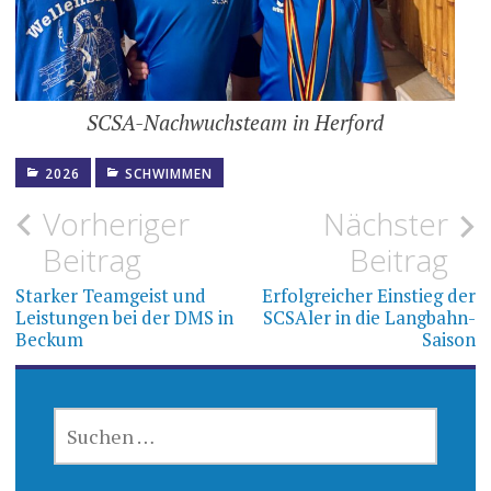
SCSA-Nachwuchsteam in Herford
2026
SCHWIMMEN
Beitragsnavigation
Vorheriger
Nächster
Beitrag
Beitrag
Starker Teamgeist und
Erfolgreicher Einstieg der
Leistungen bei der DMS in
SCSAler in die Langbahn-
Beckum
Saison
SUCHEN
NACH: