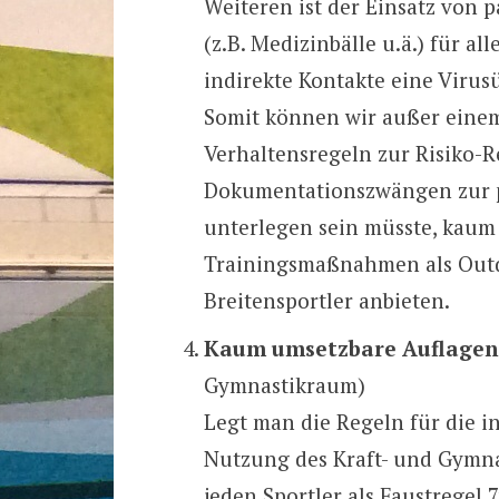
Weiteren ist der Einsatz von 
(z.B. Medizinbälle u.ä.) für al
indirekte Kontakte eine Viru
Somit können wir außer einem
Verhaltensregeln zur Risiko
Dokumentationszwängen zur p
unterlegen sein müsste, kaum
Trainingsmaßnahmen als Outdo
Breitensportler anbieten.
Kaum umsetzbare Auflagen 
Gymnastikraum)
Legt man die Regeln für die i
Nutzung des Kraft- und Gymna
jeden Sportler als Faustregel 