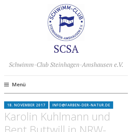
SCSA
Schwimm-Club Steinhagen-Amshausen e.V.
Menü
Zum
Inhalt
18. NOVEMBER 2017
INFO@FARBEN-DER-NATUR.DE
springen
Karolin Kuhlmann und
Bent Buttwill in NRW-