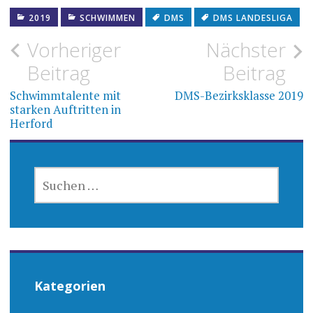
2019
SCHWIMMEN
DMS
DMS LANDESLIGA
Beitragsnavigation
Vorheriger
Nächster
Beitrag
Beitrag
Schwimmtalente mit
DMS-Bezirksklasse 2019
starken Auftritten in
Herford
SUCHEN
NACH:
Kategorien