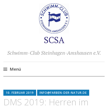
SCSA
Schwimm-Club Steinhagen-Amshausen e.V.
Menü
Zum
Inhalt
springen
10. FEBRUAR 2019
INFO@FARBEN-DER-NATUR.DE
DMS 2019: Herren im