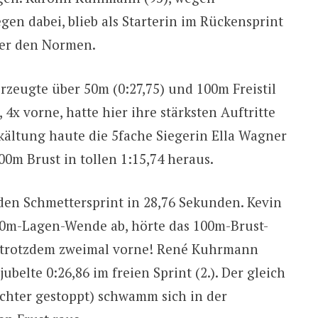
gen dabei, blieb als Starterin im Rückensprint
nter den Normen.
erzeugte über 50m (0:27,75) und 100m Freistil
 4x vorne, hatte hier ihre stärksten Auftritte
Erkältung haute die 5fache Siegerin Ella Wagner
0m Brust in tollen 1:15,74 heraus.
 den Schmettersprint in 28,76 Sekunden. Kevin
100m-Lagen-Wende ab, hörte das 100m-Brust-
ag trotzdem zweimal vorne! René Kuhrmann
ubelte 0:26,86 im freien Sprint (2.). Der gleich
echter gestoppt) schwamm sich in der