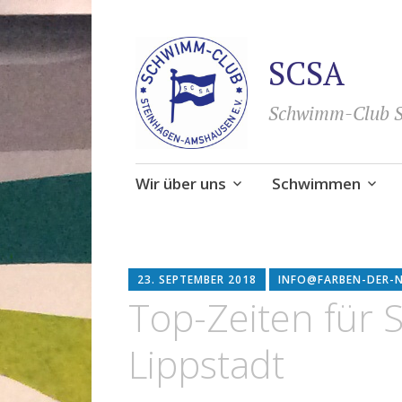
SCSA
Schwimm-Club S
Zum
Wir über uns
Schwimmen
Inhalt
springen
23. SEPTEMBER 2018
INFO@FARBEN-DER-
Top-Zeiten für
Lippstadt