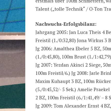
erstmals über 100m Schmettern, wäc
Talent („tolle Technik“ / O-Ton Tr
Nachwuchs-Erfolgsbilanz:
Jahrgang 2005: Jan Luca Theis 4 Be
Freistil (1./0:32,80) Jona Wirkus 3 
Jg 2006: Amalthea Ebeler 5 BZ, 50m 
(1./0:45,80), 100m Brust (1./1:42,79
Jg 2007: Yezdan Akinci 2 Siege, 50m
100m Freistil/6.) Jg 2008: Jarle Bri
Maxim Kuhaupt 3 BZ, 100m Rücken (
(5./0:45,52/- 5 Sek.) Amelie Praeke
2 BZ, 100m Freistil (6./1:41,49/ – 8 S
Jg 2009: Tom Alexander Ernst 4 BZ, 