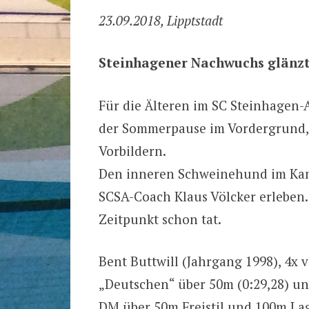
23.09.2018, Lipptstadt
Steinhagener Nachwuchs glänzt
Für die Älteren im SC Steinhagen-
der Sommerpause im Vordergrund, 
Vorbildern.
Den inneren Schweinehund im Kam
SCSA-Coach Klaus Völcker erleben. 
Zeitpunkt schon tat.
Bent Buttwill (Jahrgang 1998), 4x 
„Deutschen“ über 50m (0:29,28) un
DM über 50m Freistil und 100m La