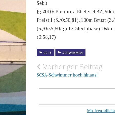
Sek.)
Jg 2010: Eleonora Ebeler 4 BZ, 50m
Freistil (3./0:50,81), 100m Brust (
(3./0:55,60/ gute Gleitphase) Oskar 
(0:58,17)
2018
SCHWIMMEN
Beitragsnavigation
Vorheriger Beitrag
SCSA-Schwimmer hoch hinaus!
Mit freundlic