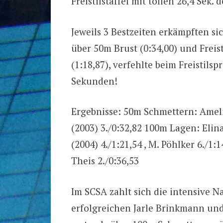
Freistilstaffel mit tollen 26,4 Sek. 
Jeweils 3 Bestzeiten erkämpften si
über 50m Brust (0:34,00) und Freist
(1:18,87), verfehlte beim Freistils
Sekunden!
Ergebnisse: 50m Schmettern: Amelie
(2003) 3./0:32,82 100m Lagen: Elina
(2004) 4./1:21,54 , M. Pöhlker 6./1:
Theis 2./0:36,53
Im SCSA zahlt sich die intensive N
erfolgreichen Jarle Brinkmann un