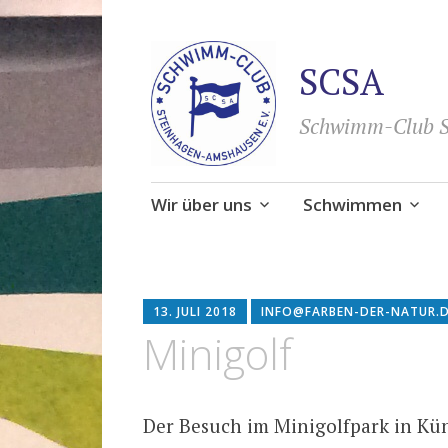
SCSA
Schwimm-Club S
Zum
Wir über uns
Schwimmen
Inhalt
springen
13. JULI 2018
INFO@FARBEN-DER-NATUR.
Minigolf
Der Besuch im Minigolfpark in Kün