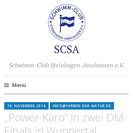
SCSA
Schwimm-Club Steinhagen-Amshausen e.V.
Menü
Zum
Inhalt
19. NOVEMBER 2014
INFO@FARBEN-DER-NATUR.DE
springen
„Power-Karo“ in zwei DM-
Finals in Wuppertal