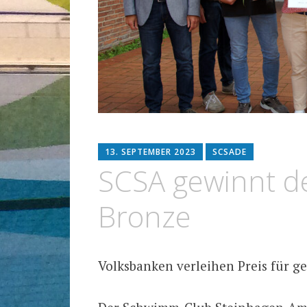
13. SEPTEMBER 2023
SCSADE
SCSA gewinnt d
Bronze
Volksbanken verleihen Preis für g