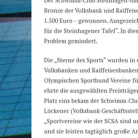
Der Schwimm-Club Steinhagen-Ams
Bronze der Volksbank und Raiffei
1.500 Euro – gewonnen. Ausgezeic
für die Steinhagener Tafel“. In di
Problem gemindert.
Die „Sterne des Sports“ wurden in 
Volksbanken und Raiffeisenbanke
Olympischen Sportbund Vereine für
ehrte die ausgewählten Preisträger
Platz eins bekam der Schwimm-Clu
Löckener (Volksbank-Geschäftsstell
„Sportvereine wie der SCSA sind 
und sie leisten tagtäglich große Ar