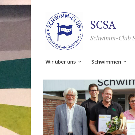
SCSA
Schwimm-Club S
Zum
Wir über uns
Schwimmen
Inhalt
springen