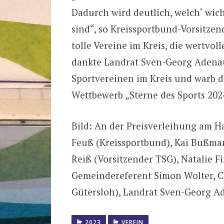
Dadurch wird deutlich, welch‘ wich
sind“, so Kreissportbund-Vorsitze
tolle Vereine im Kreis, die wertvo
dankte Landrat Sven-Georg Adenauer
Sportvereinen im Kreis und warb d
Wettbewerb „Sterne des Sports 20
Bild: An der Preisverleihung am Ha
Feuß (Kreissportbund), Kai Bußman
Reiß (Vorsitzender TSG), Natalie F
Gemeindereferent Simon Wolter, Ch
Gütersloh), Landrat Sven-Georg A
2023
VEREIN