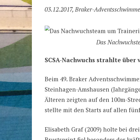
03.12.2017, Braker-Adventsschwimm
Das Nachwuchste
SCSA-Nachwuchs strahlte über v
Beim 49. Braker Adventsschwimmen
Steinhagen-Amshausen (Jahrgänge 
Älteren zeigten auf den 100m-Strec
stellte mit den Starts auf allen fün
Elisabeth Graf (2009) holte bei dre
Brustsprint fiel besonders der krä