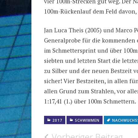
vier 100m-Strecken gut weg. Der 
100m-Rückenlauf dem Feld davon, i
Jan Luca Theis (2005) und Marco P
Generalprobe für die kommenden o
im Schmettersprint und über 100m 
siebten und letzten Start die letzt
zu Silber und der neuen Bestzeit v
sicher! Vier Bestzeiten, in allen 
allen Grund zum Strahlen, vor alle
1:17,41 (1.) über 100m Schmettern.
2017
SCHWIMMEN
NACHWUCHS
Beitragsnavigation
Vorheriger Beitrag