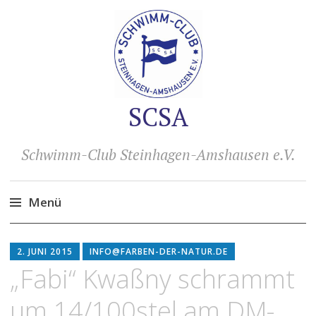
SCSA
Schwimm-Club Steinhagen-Amshausen e.V.
Menü
Zum
Inhalt
2. JUNI 2015
INFO@FARBEN-DER-NATUR.DE
springen
„Fabi“ Kwaßny schrammt
um 14/100stel am DM-