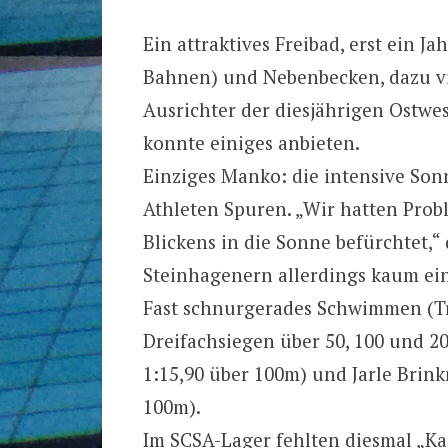
Ein attraktives Freibad, erst ein J
Bahnen) und Nebenbecken, dazu vie
Ausrichter der diesjährigen Ostw
konnte einiges anbieten.
Einziges Manko: die intensive Son
Athleten Spuren. „Wir hatten Pr
Blickens in die Sonne befürchtet,“ 
Steinhagenern allerdings kaum ein
Fast schnurgerades Schwimmen (Tr
Dreifachsiegen über 50, 100 und 2
1:15,90 über 100m) und Jarle Brinkm
100m).
Im SCSA-Lager fehlten diesmal „Ka