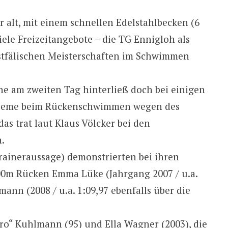
ahr alt, mit einem schnellen Edelstahlbecken (6
le Freizeitangebote – die TG Ennigloh als
estfälischen Meisterschaften im Schwimmen
ne am zweiten Tag hinterließ doch bei einigen
obleme beim Rückenschwimmen wegen des
das trat laut Klaus Völcker bei den
.
aineraussage) demonstrierten bei ihren
00m Rücken Emma Lüke (Jahrgang 2007 / u.a.
ann (2008 / u.a. 1:09,97 ebenfalls über die
ro“ Kuhlmann (95) und Ella Wagner (2003), die