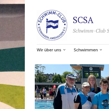
SCSA
Schwimm-Club S
Zum
Wir über uns
Schwimmen
Inhalt
springen