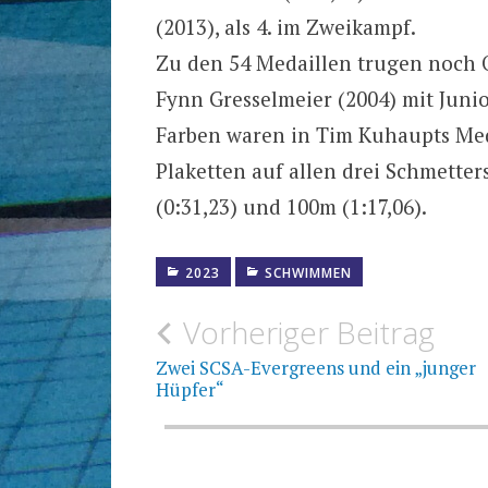
(2013), als 4. im Zweikampf.
Zu den 54 Medaillen trugen noch O
Fynn Gresselmeier (2004) mit Juni
Farben waren in Tim Kuhaupts Med
Plaketten auf allen drei Schmetter
(0:31,23) und 100m (1:17,06).
2023
SCHWIMMEN
Beitragsnavigation
Vorheriger Beitrag
Zwei SCSA-Evergreens und ein „junger
Hüpfer“