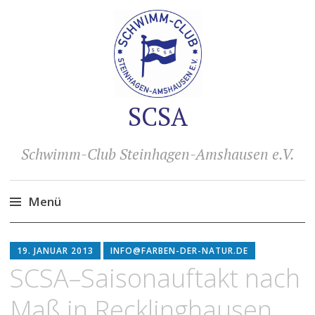
SCSA
Schwimm-Club Steinhagen-Amshausen e.V.
Menü
Zum
Inhalt
19. JANUAR 2013
INFO@FARBEN-DER-NATUR.DE
springen
SCSA–Saisonauftakt nach
Maß in Recklinghausen