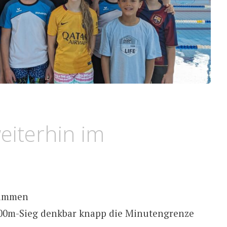
eiterhin im
wimmen
100m-Sieg denkbar knapp die Minutengrenze