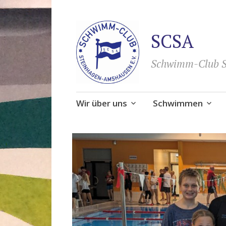
SCSA
Schwimm-Club S
Zum
Wir über uns
Schwimmen
Inhalt
springen