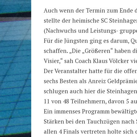
Auch wenn der Termin zum Ende de
stellte der heimische SC Steinhag
(Nachwuchs und Leistungs- gruppe)
Für die Jüngsten ging es darum, Q
schaffen. „Die „Größeren“ haben 
Visier,“ sah Coach Klaus Völcker v
Der Veranstalter hatte für die offe
sechs Besten als Anreiz Geldpräm
schlugen auch hier die Steinhagener
11 von 48 Teilnehmern, davon 5 a
Ein immenses Programm bewältigte B
Stärken bei den Tauchzügen nach 
allen 4 Finals vertreten holte sich