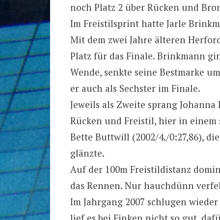
noch Platz 2 über Rücken und Bronz
Im Freistilsprint hatte Jarle Brink
Mit dem zwei Jahre älteren Herfo
Platz für das Finale. Brinkmann gin
Wende, senkte seine Bestmarke um 3
er auch als Sechster im Finale.
Jeweils als Zweite sprang Johanna
Rücken und Freistil, hier in eine
Bette Buttwill (2002/4./0:27,86), di
glänzte.
Auf der 100m Freistildistanz domi
das Rennen. Nur hauchdünn verfehl
Im Jahrgang 2007 schlugen wieder
lief es bei Finken nicht so gut, da