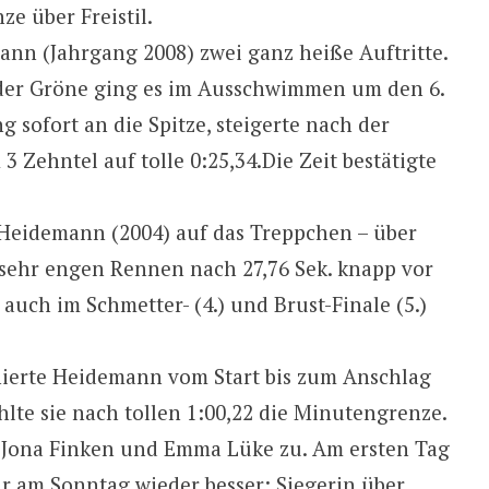
e über Freistil.
mann (Jahrgang 2008) zwei ganz heiße Auftritte.
rder Gröne ging es im Ausschwimmen um den 6.
g sofort an die Spitze, steigerte nach der
 Zehntel auf tolle 0:25,34.Die Zeit bestätigte
 Heidemann (2004) auf das Treppchen – über
m sehr engen Rennen nach 27,76 Sek. knapp vor
e auch im Schmetter- (4.) und Brust-Finale (5.)
nierte Heidemann vom Start bis zum Anschlag
te sie nach tollen 1:00,22 die Minutengrenze.
 Jona Finken und Emma Lüke zu. Am ersten Tag
für am Sonntag wieder besser: Siegerin über