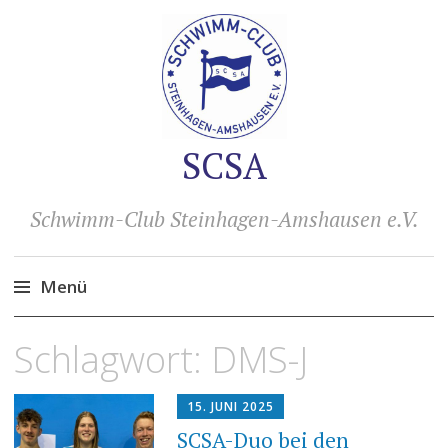
SCSA
Schwimm-Club Steinhagen-Amshausen e.V.
Menü
Zum
Schlagwort:
DMS-J
Inhalt
springen
15. JUNI 2025
SCSA-Duo bei den