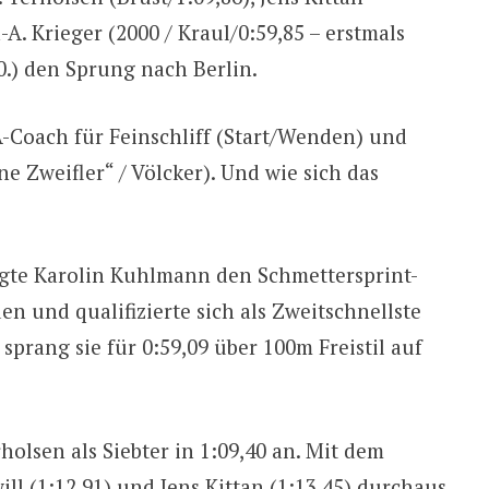
A. Krieger (2000 / Kraul/0:59,85 – erstmals
20.) den Sprung nach Berlin.
-Coach für Feinschliff (Start/Wenden) und
e Zweifler“ / Völcker). Und wie sich das
igte Karolin Kuhlmann den Schmettersprint-
den und qualifizierte sich als Zweitschnellste
sprang sie für 0:59,09 über 100m Freistil auf
olsen als Siebter in 1:09,40 an. Mit dem
ill (1:12,91) und Jens Kittan (1:13,45) durchaus