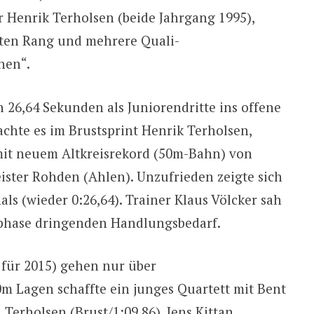
r Henrik Terholsen (beide Jahrgang 1995),
ten Rang und mehrere Quali-
hen“.
26,64 Sekunden als Juniorendritte ins offene
achte es im Brustsprint Henrik Terholsen,
 mit neuem Altkreisrekord (50m-Bahn) von
ster Rohden (Ahlen). Unzufrieden zeigte sich
als (wieder 0:26,64). Trainer Klaus Völcker sah
phase dringenden Handlungsbedarf.
 für 2015) gehen nur über
m Lagen schaffte ein junges Quartett mit Bent
 Terholsen (Brust/1:09,86), Jens Kittan