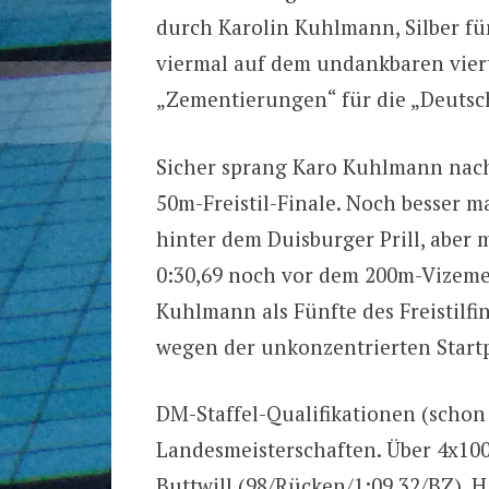
durch Karolin Kuhlmann, Silber fü
viermal auf dem undankbaren vier
„Zementierungen“ für die „Deutsc
Sicher sprang Karo Kuhlmann nach 
50m-Freistil-Finale. Noch besser m
hinter dem Duisburger Prill, aber
0:30,69 noch vor dem 200m-Vizemei
Kuhlmann als Fünfte des Freistilfin
wegen der unkonzentrierten Start
DM-Staffel-Qualifikationen (schon
Landesmeisterschaften. Über 4x100
Buttwill (98/Rücken/1:09,32/BZ), H.