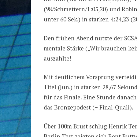
(98/Schmettern/1:05,20) und Robin-
unter 60 Sek.) in starken 4:24,23 (
Den frühen Abend nutzte der SCSA
mentale Stärke („Wir brauchen kein
auszahlte!
Mit deutlichem Vorsprung verteid
Titel (Jun.) in starken 28,67 Sekun
für das Finale. Eine Stunde danach 
das Bronzepodest (+ Final-Quali).
Über 100m Brust schlug Henrik Terh
Berlin-Test zeigten sich Bent Buttw