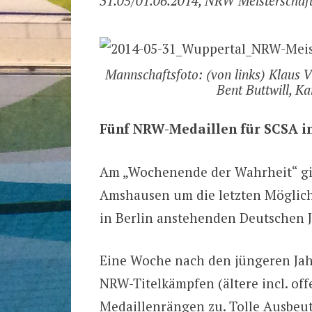
31.05/01.06.2014, NRW Meisterschaft
Mannschaftsfoto: (von links) Klaus V
Bent Buttwill, K
Fünf NRW-Medaillen für SCSA i
Am „Wochenende der Wahrheit“ gin
Amshausen um die letzten Möglichk
in Berlin anstehenden Deutschen J
Eine Woche nach den jüngeren Jah
NRW-Titelkämpfen (ältere incl. off
Medaillenrängen zu. Tolle Ausbeute