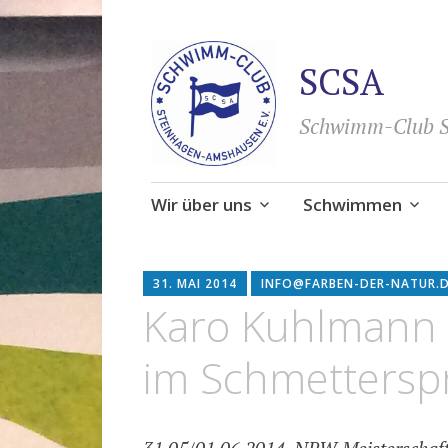
SCSA
Schwimm-Club S
Zum
Wir über uns
Schwimmen
Inhalt
springen
31. MAI 2014
INFO@FARBEN-DER-NATUR.
Karo Kuhlmann v
im Schmetterspr