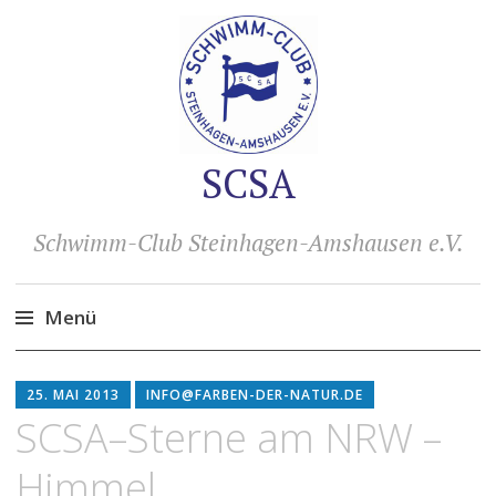
SCSA
Schwimm-Club Steinhagen-Amshausen e.V.
Menü
Zum
Inhalt
25. MAI 2013
INFO@FARBEN-DER-NATUR.DE
springen
SCSA–Sterne am NRW –
Himmel